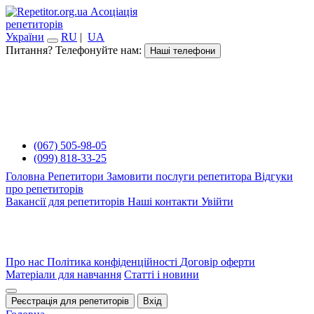
Асоціація
репетиторів
України
RU
|
UA
Питання? Телефонуйте нам:
Наші телефони
(067) 505-98-05
(099) 818-33-25
Головна
Репетитори
Замовити послуги репетитора
Відгуки
про репетиторів
Вакансії для репетиторів
Наші контакти
Увійти
Про нас
Політика конфіденційності
Договір оферти
Матеріали для навчання
Статті і новини
Реєстрація для репетиторів
Вхід