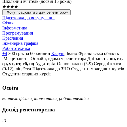
Шкільний вчитель (досвід 15 років)
★★★★
Хочу працювати з цим репетитором
Підготовка до вступу в внз
Фізика
Інформатика
Програмування
Креслення
Інженерна графіка
Робототехніка
+4
300 грн. за 60 хвилин
Калуш
, Івано-Франківська область
Місце занять: Онлайн, вдома у репетитора
Дні занять:
пн, вт,
ср, чт, пт, сб, нд
Аудиторія
Основі класи (5-9)
Середні класи
(9-12), ліцеїсти
Підготовка до ЗНО
Студенти молодших курсів
Студенти старших курсів
Освiта
вчитель фізики, інорматики, робототехніки
Досвід репетиторства
21