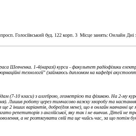
 просп. Голосіївський буд. 122 корп. 3
Місце занять: Онлайн
Дні 
араса Шевченка. 1-4(наразі) курси - факультет радіофізики еле
формаційні технології" (займаюсь дипломом на кафедрі акустоопт
сідам (7-10 класи) з алгеброю, геометрією та фізикою. На 2-му ку
. Лишив роботу церез тимчасово важку хворобу та настання сесі
ще 2 інших варіантів, добре(для мене), що в онлайн навчанні це 
багато репетиторів з англійської, яку так і не вивчив. Дітей не
волення, а не розтягувати свій та ще чийсь час, за що потім бу