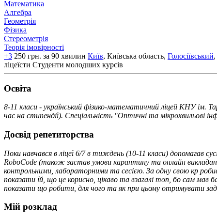
Математика
Алгебра
Геометрія
Фізика
Стереометрія
Теорія імовірності
+3
250 грн. за 90 хвилин
Київ
, Київська область,
Голосіївський
,
ліцеїсти
Студенти молодших курсів
Освiта
8-11 класи - український фізико-математичний ліцей КНУ ім. Т
час на стипендії). Спеціальність "Оптичні та мікрохвильові ін
Досвід репетиторства
Поки навчався в ліцеї 6/7 в тиждень (10-11 класи) допомагав су
RoboCode (також застав умови карантину та онлайн викладання)
контрольними, лабораторними та сесією. За одну свою кр робив 
показати їй, що це корисно, цікаво та взагалі топ, бо сам мав 
показати що робити, для чого та як при цьому отримувати задо
Мій розклад