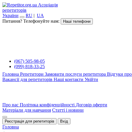
Асоціація
репетиторів
України
RU
|
UA
Питання? Телефонуйте нам:
Наші телефони
(067) 505-98-05
(099) 818-33-25
Головна
Репетитори
Замовити послуги репетитора
Відгуки про
Вакансії для репетиторів
Наші контакти
Увійти
Про нас
Політика конфіденційності
Договір оферти
Матеріали для навчання
Статті і новини
Реєстрація для репетиторів
Вхід
Головна