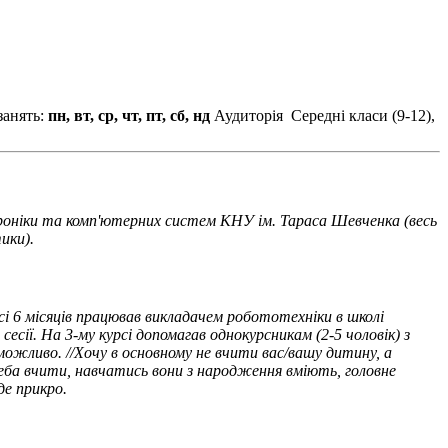
занять:
пн, вт, ср, чт, пт, сб, нд
Аудиторія
Середні класи (9-12),
ктроніки та комп'ютерних систем КНУ ім. Тараса Шевченка (весь
ики).
рсі 6 місяців працював викладачем робототехніки в школі
ї. На 3-му курсі допомагав однокурсникам (2-5 чоловік) з
можливо. //Хочу в основному не вчити вас/вашу дитину, а
 треба вчити, навчатись вони з народження вміють, головне
де прикро.