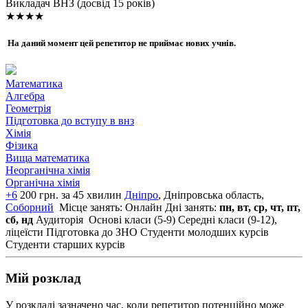
Викладач ВНЗ (досвід 15 років)
★★★★
На даний момент цей репетитор не приймає нових учнів.
Математика
Алгебра
Геометрія
Підготовка до вступу в внз
Хімія
Фізика
Вища математика
Неорганічна хімія
Органічна хімія
+6
200 грн. за 45 хвилин
Дніпро
, Дніпровська область,
Соборний
Місце занять: Онлайн
Дні занять:
пн, вт, ср, чт, пт,
сб, нд
Аудиторія
Основі класи (5-9)
Середні класи (9-12),
ліцеїсти
Підготовка до ЗНО
Студенти молодших курсів
Студенти старших курсів
Мій розклад
У розкладі зазначено час, коли репетитор потенційно може