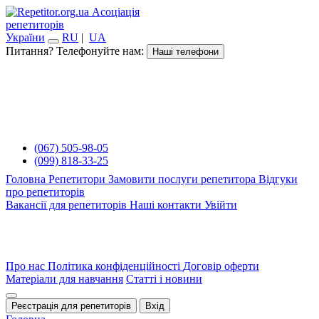
Асоціація
репетиторів
України
RU
|
UA
Питання? Телефонуйте нам:
Наші телефони
(067) 505-98-05
(099) 818-33-25
Головна
Репетитори
Замовити послуги репетитора
Відгуки
про репетиторів
Вакансії для репетиторів
Наші контакти
Увійти
Про нас
Політика конфіденційності
Договір оферти
Матеріали для навчання
Статті і новини
Реєстрація для репетиторів
Вхід