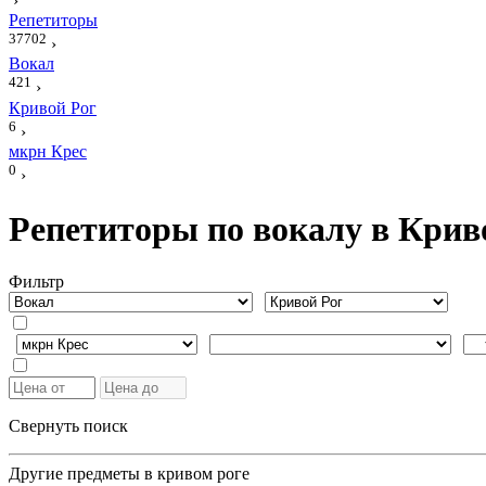
›
Репетиторы
37702
›
Вокал
421
›
Кривой Рог
6
›
мкрн Крес
0
›
Репетиторы по вокалу в Крив
Фильтр
Свернуть поиск
Другие предметы в кривом роге