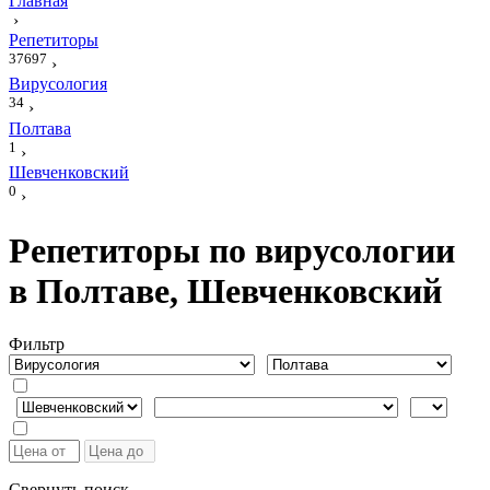
Главная
›
Репетиторы
37697
›
Вирусология
34
›
Полтава
1
›
Шевченковский
0
›
Репетиторы по вирусологии
в Полтаве, Шевченковский
Фильтр
Свернуть поиск