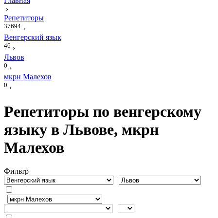
Главная
›
Репетиторы
37694
›
Венгерский язык
46
›
Львов
0
›
мкрн Малехов
0
›
Репетиторы по венгерскому
языку в Львове, мкрн
Малехов
Фильтр