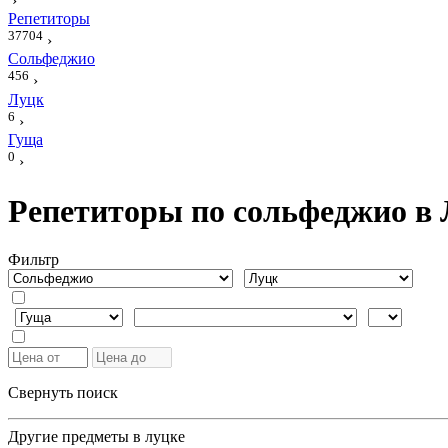
›
Репетиторы
37704
›
Сольфеджио
456
›
Луцк
6
›
Гуща
0
›
Репетиторы по сольфеджио в 
Фильтр
Свернуть поиск
Другие предметы в луцке