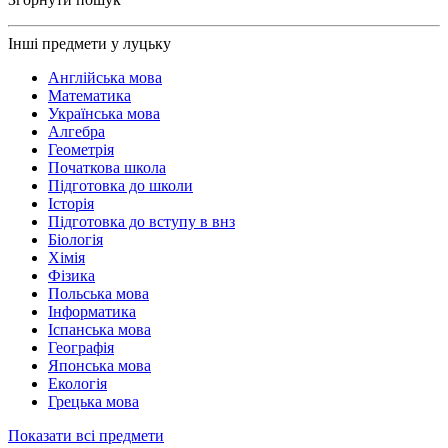
Інші предмети у луцьку
Англійська мова
Математика
Українська мова
Алгебра
Геометрія
Початкова школа
Підготовка до школи
Історія
Підготовка до вступу в внз
Біологія
Хімія
Фізика
Польська мова
Інформатика
Іспанська мова
Географія
Японська мова
Екологія
Грецька мова
Показати всі предмети