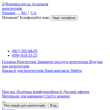
Асоціація
репетиторів
України
RU
|
UA
Питання? Телефонуйте нам:
Наші телефони
(067) 505-98-05
(099) 818-33-25
Головна
Репетитори
Замовити послуги репетитора
Відгуки
про репетиторів
Вакансії для репетиторів
Наші контакти
Увійти
Про нас
Політика конфіденційності
Договір оферти
Матеріали для навчання
Статті і новини
Реєстрація для репетиторів
Вхід