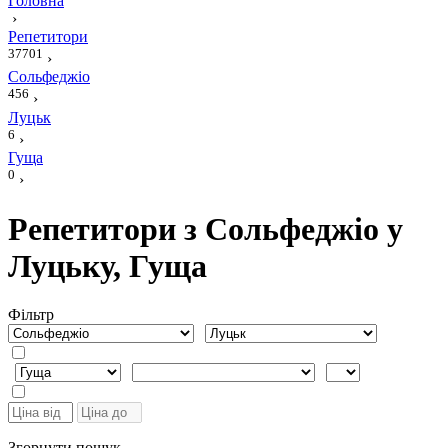
Головна
›
Репетитори
37701
›
Сольфеджіо
456
›
Луцьк
6
›
Гуща
0
›
Репетитори з Сольфеджіо у
Луцьку, Гуща
Фiльтр
Згорнути пошук