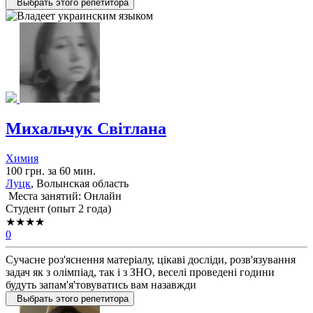
Выбрать этого репетитора
Михальчук Світлана
Химия
100 грн. за 60 мин.
Луцк
, Волынская область
Места занятий: Онлайн
Cтудент (опыт 2 года)
★★★★
0
Сучасне роз'яснення матеріалу, цікаві досліди, розв'язування
задач як з олімпіад, так і з ЗНО, веселі проведені години
будуть запам'я'товуватись вам назавжди
Выбрать этого репетитора