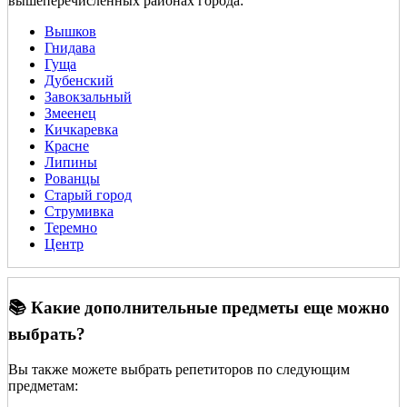
вышеперечисленных районах города:
Вышков
Гнидава
Гуща
Дубенский
Завокзальный
Змеенец
Кичкаревка
Красне
Липины
Рованцы
Старый город
Струмивка
Теремно
Центр
📚 Какие дополнительные предметы еще можно
выбрать?
Вы также можете выбрать репетиторов по следующим
предметам: