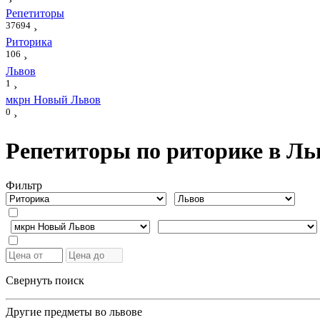
›
Репетиторы
37694
›
Риторика
106
›
Львов
1
›
мкрн Новый Львов
0
›
Репетиторы по риторике в Ль
Фильтр
Свернуть поиск
Другие предметы во львове