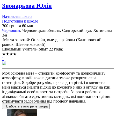
Звонарьова Юлія
Начальная школа
Подготовка к школе
300 грн. за 60 мин.
Черновцы
, Черновицкая область, Садгорский, вул. Хотинська
3/а
Места занятий: Онлайн, выезд в районы (
Калиновский
рынок,
Шевченковский
)
Школьный учитель (опыт 22 года)
★★★★
1
Моя основна мета – створити комфортну та доброзичливу
атмосферу, в якій кожна дитина зможе розкрити свій
потенціал. Я добре розумію, що всі діти різні, і я впевнена
мені вдасться знайти підхід до кожного з них з огляду на їхні
індивідуальні особливості та потреби. За роки роботи я
дізналася багато ефективних методик, які допомагають дітям
отримувати задоволення від процесу навчання.
Выбрать этого репетитора