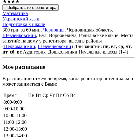
★★★★
Выбрать этого репетитора
Математика
Украинский язык
Подготовка к школе
300 грн. за 60 мин.
Черновцы
, Черновицкая область,
Шевченковский
, Вул. Воробкевича, Годилівське кільце
Места
занятий: на дому у репетитора, выезд в районы
(
Первомайский
,
Шевченковский
)
Дни занятий:
пн, вт, ср, чт,
пт, сб, вс
Аудитория
Дошкольники
Начальные классы (1-4)
Мое расписание
В расписании отмечено время, когда репетитор потенциально
может заниматься с Вами:
Время
Пн
Вт
Ср
Чт
Пт
Сб
Вс
8:00-9:00
9:00-10:00
10:00-11:00
11:00-12:00
12:00-13:00
13:00-14:00