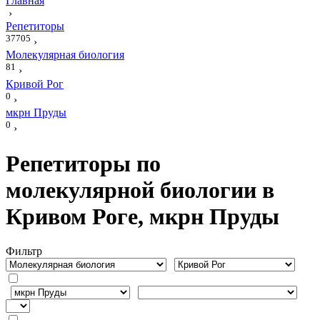
Главная
›
Репетиторы
37705
›
Молекулярная биология
81
›
Кривой Рог
0
›
мкрн Пруды
0
›
Репетиторы по
молекулярной биологии в
Кривом Роге, мкрн Пруды
Фильтр