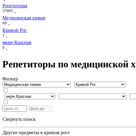
›
Репетиторы
37695
›
Медицинская химия
69
›
Кривой Рог
1
›
мкрн Красная
0
›
Репетиторы по медицинской х
Фильтр
Свернуть поиск
Другие предметы в кривом роге