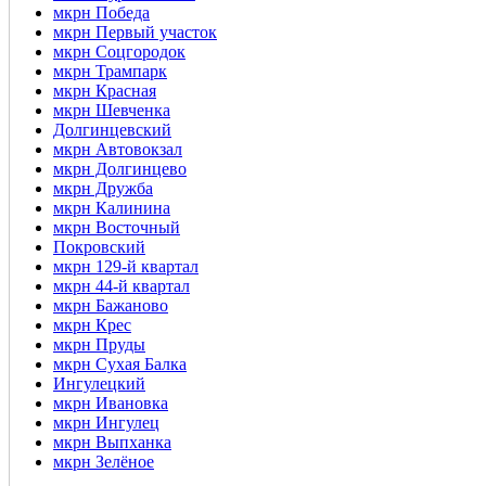
мкрн Победа
мкрн Первый участок
мкрн Соцгородок
мкрн Трампарк
мкрн Красная
мкрн Шевченка
Долгинцевский
мкрн Автовокзал
мкрн Долгинцево
мкрн Дружба
мкрн Калинина
мкрн Восточный
Покровский
мкрн 129-й квартал
мкрн 44-й квартал
мкрн Бажаново
мкрн Крес
мкрн Пруды
мкрн Сухая Балка
Ингулецкий
мкрн Ивановка
мкрн Ингулец
мкрн Выпханка
мкрн Зелёное