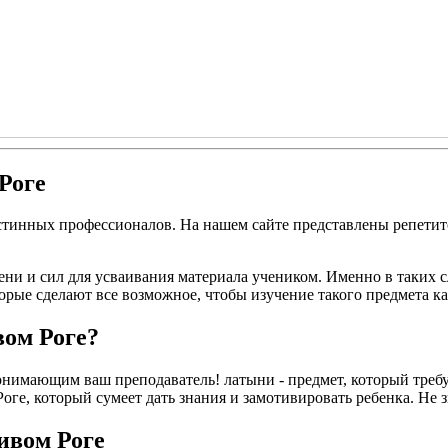
Роге
истинных профессионалов. На нашем сайте представлены репети
ени и сил для усваивания материала учеником. Именно в таких 
орые сделают все возможное, чтобы изучение такого предмета к
вом Роге?
нимающим ваш преподаватель! латыни - предмет, который требуе
е, который сумеет дать знания и замотивировать ребенка. Не знае
ивом Роге