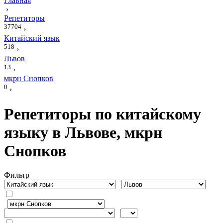
Главная
›
Репетиторы
37704
›
Китайский язык
518
›
Львов
13
›
мкрн Снопков
0
›
Репетиторы по китайскому
языку в Львове, мкрн
Снопков
Фильтр