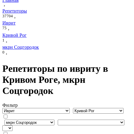
Главная
›
Репетиторы
37704
›
Иврит
75
›
Кривой Рог
1
›
мкрн Соцгородок
0
›
Репетиторы по ивриту в
Кривом Роге, мкрн
Соцгородок
Фильтр