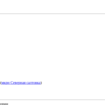
(
мкрн Северная салтовка
)
тории