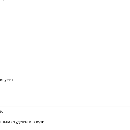
августа
е.
нным студентам в вузе.