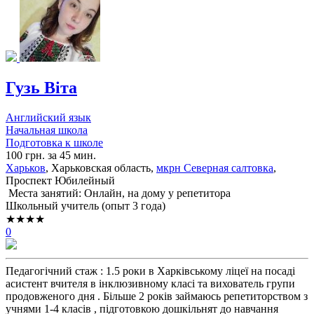
Гузь Віта
Английский язык
Начальная школа
Подготовка к школе
100 грн. за 45 мин.
Харьков
, Харьковская область,
мкрн Северная салтовка
,
Проспект Юбилейный
Места занятий: Онлайн, на дому у репетитора
Школьный учитель (опыт 3 года)
★★★★
0
Педагогічний стаж : 1.5 роки в Харківському ліцеї на посаді
асистент вчителя в інклюзивному класі та вихователь групи
продовженого дня . Більше 2 років займаюсь репетиторством з
учнями 1-4 класів , підготовкою дошкільнят до навчання