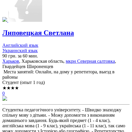
Липовецкая Светлана
Английский язык
Украинский язык
90 грн. за 60 мин.
Харьков
, Харьковская область,
мкрн Северная салтовка
,
Гвардейцев Широненцев
Места занятий: Онлайн, на дому у репетитора, выезд в
районы
Cтудент (опыт 1 год)
★★★★
0
Студентка педагогічного університету. - Швидко знаходжу
спільну мову з дітьми. - Можу допомогти з виконанням
домашнього завдання. Будь-який предмет (1 - 4 клас),
англійська мова (1 - 9 клас), українська (1 - 11 клас), так само
можу допомогти з Історією або географією. - Репетиторство