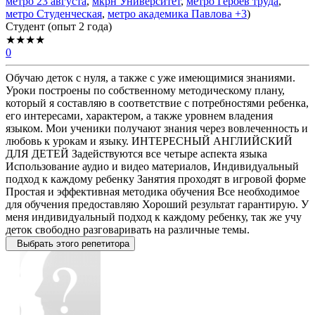
метро 23 августа
,
мкрн Университет
,
метро Героев труда
,
метро Студенческая
,
метро академика Павлова
+3
)
Cтудент (опыт 2 года)
★★★★
0
Обучаю деток с нуля, а также с уже имеющимися знаниями.
Уроки построены по собственному методическому плану,
который я составляю в соответствие с потребностями ребенка,
его интересами, характером, а также уровнем владения
языком. Мои ученики получают знания через вовлеченность и
любовь к урокам и языку. ИНТЕРЕСНЫЙ АНГЛИЙСКИЙ
ДЛЯ ДЕТЕЙ Задействуются все четыре аспекта языка
Использование аудио и видео материалов, Индивидуальный
подход к каждому ребенку Занятия проходят в игровой форме
Простая и эффективная методика обучения Все необходимое
для обучения предоставляю Хороший результат гарантирую. У
меня индивидуальный подход к каждому ребенку, так же учу
деток свободно разговаривать на различные темы.
Выбрать этого репетитора