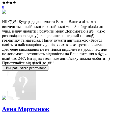
★★★★
0
Hi! 你好! Буду рада допомогти Вам та Вашим діткам з
вивченням англійської та китайської мов. Знайду підхід до
учня, навчу любити і розуміти мову. Допомогаю з д\з , чітко
розповідаю складну( але це лише на перший погляд!)
граматику та матеріал. Навчу думати англійською) Беруся
навіть за найскладніших учнів, яких важко «розговорити».
Для мене викладання це не тільки виділене на уроці час, але
це допомога і готовність відповісти на Ваші питання в будь-
який час 24/7. Ви здивуєтеся, але англійську можна любити! ;)
Приступайте від цілей до дій!
Выбрать этого репетитора
Анна Мартынюк