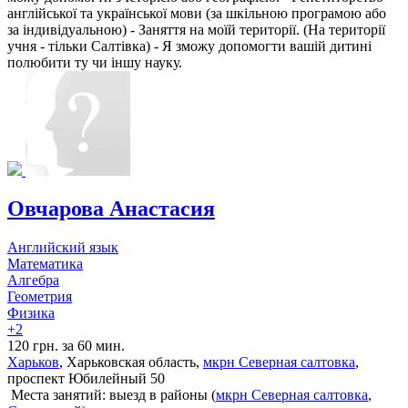
англійської та української мови (за шкільною програмою або
за індивідуальною) - Заняття на моїй території. (На території
учня - тільки Салтівка) - Я зможу допомогти вашій дитині
полюбити ту чи іншу науку.
Овчарова Анастасия
Английский язык
Математика
Алгебра
Геометрия
Физика
+2
120 грн. за 60 мин.
Харьков
, Харьковская область,
мкрн Северная салтовка
,
проспект Юбилейный 50
Места занятий: выезд в районы (
мкрн Северная салтовка
,