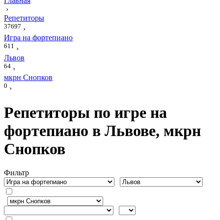
Главная
›
Репетиторы
37697
›
Игра на фортепиано
611
›
Львов
64
›
мкрн Снопков
0
›
Репетиторы по игре на
фортепиано в Львове, мкрн
Снопков
Фильтр