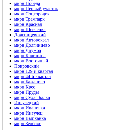
мкрн Победа
мкрн Первый участок
мкрн Соцгородок
мкрн Трампарк
мкрн Красная
мкрн Шевченка
Долгинцевский
мкрн Автовокзал
мкрн Долгинцево
мкрн Дружба
мкрн Калинина
мкрн Восточный
Покровский
мкрн 129-й квартал
мкрн 44-й квартал
мкрн Бажаново
мкрн Крес
мкрн Пруды
мкрн Сухая Балка
Ингулецкий
мкрн Ивановка
мкрн Ингулец
мкрн Выпханка
мкрн Зелёное