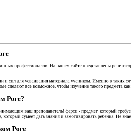
оге
стинных профессионалов. На нашем сайте представлены репетит
ни и сил для усваивания материала учеником. Именно в таких с
рые сделают все возможное, чтобы изучение такого предмета ка
м Роге?
нимающим ваш преподаватель! фарси - предмет, который требует 
который сумеет дать знания и замотивировать ребенка. Не знаете,
вом Роге