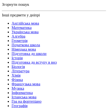
Згорнути пошук
Інші предмети у дніпрі
Англійська мова
Математика
Українська мова
Алгебра
Геометрія
Початкова школа
Німецька мова
Підготовка до школи
Історія
Підготовка до вступу в внз
Біологія
Література
Хімія
Фізика
Французька мова
Музика
Інформатика
Іспанська мова
Гра на фортепіано
Географія