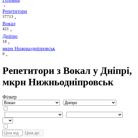
Головна
›
Репетитори
37713
›
Вокал
421
›
Дніпро
18
›
мкрн Нижньодніпровськ
0
›
Репетитори з Вокал у Дніпрі,
мкрн Нижньодніпровськ
Фiльтр