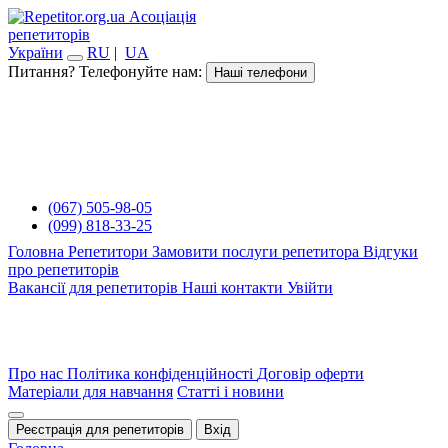
Асоціація
репетиторів
України
RU
|
UA
Питання? Телефонуйте нам:
Наші телефони
(067) 505-98-05
(099) 818-33-25
Головна
Репетитори
Замовити послуги репетитора
Відгуки
про репетиторів
Вакансії для репетиторів
Наші контакти
Увійти
Про нас
Політика конфіденційності
Договір оферти
Матеріали для навчання
Статті і новини
Реєстрація для репетиторів
Вхід