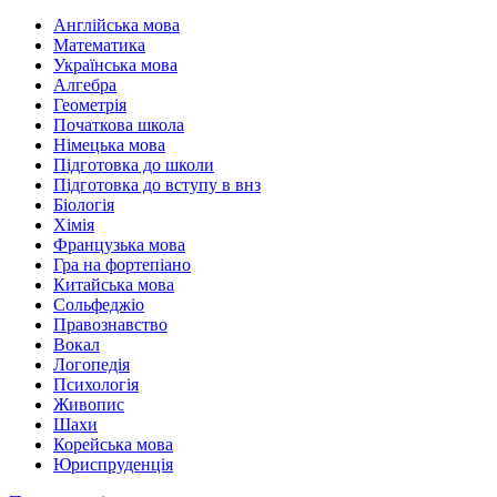
Англійська мова
Математика
Українська мова
Алгебра
Геометрія
Початкова школа
Німецька мова
Підготовка до школи
Підготовка до вступу в внз
Біологія
Хімія
Французька мова
Гра на фортепіано
Китайська мова
Сольфеджіо
Правознавство
Вокал
Логопедія
Психологія
Живопис
Шахи
Корейська мова
Юриспруденція