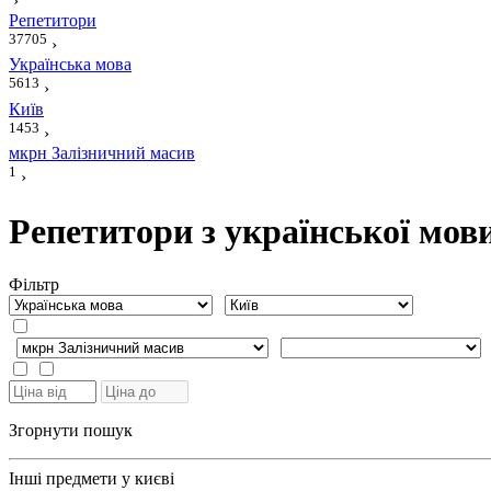
›
Репетитори
37705
›
Українська мова
5613
›
Київ
1453
›
мкрн Залізничний масив
1
›
Репетитори з української мов
Фiльтр
Згорнути пошук
Інші предмети у києві