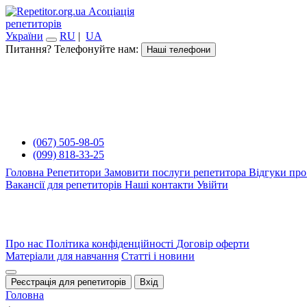
Асоціація
репетиторів
України
RU
|
UA
Питання? Телефонуйте нам:
Наші телефони
(067) 505-98-05
(099) 818-33-25
Головна
Репетитори
Замовити послуги репетитора
Відгуки про
Вакансії для репетиторів
Наші контакти
Увійти
Про нас
Політика конфіденційності
Договір оферти
Матеріали для навчання
Статті і новини
Реєстрація для репетиторів
Вхід
Головна