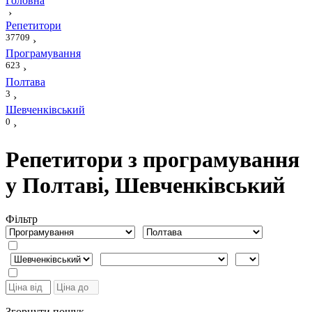
Головна
›
Репетитори
37709
›
Програмування
623
›
Полтава
3
›
Шевченківський
0
›
Репетитори з програмування
у Полтаві, Шевченківський
Фiльтр
Згорнути пошук