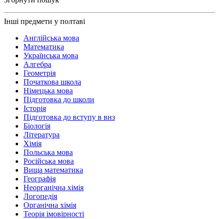
Інші предмети у полтаві
Англійська мова
Математика
Українська мова
Алгебра
Геометрія
Початкова школа
Німецька мова
Підготовка до школи
Історія
Підготовка до вступу в внз
Біологія
Література
Хімія
Польська мова
Російська мова
Вища математика
Географія
Неорганічна хімія
Логопедія
Органічна хімія
Теорія імовірності