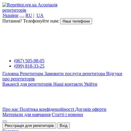
Асоціація
репетиторів
України
RU
|
UA
Питання? Телефонуйте нам:
Наші телефони
(067) 505-98-05
(099) 818-33-25
Головна
Репетитори
Замовити послуги репетитора
Відгуки
про репетиторів
Вакансії для репетиторів
Наші контакти
Увійти
Про нас
Політика конфіденційності
Договір оферти
Матеріали для навчання
Статті і новини
Реєстрація для репетиторів
Вхід