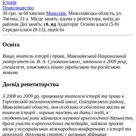
Історія
Правознавство
30 грн. за 60 хвилин
Миколаїв
, Миколаївська область, ул.
Лягина, 21 а
Місце занять: вдома у репетитора, виїзд до
районів
Дні занять:
сб, нд
Аудиторія
Основі класи (5-9)
Середні класи (9-12), ліцеїсти
Освiта
Вища, вчитель історії і права, Миколаївський Національний
університет ім. В. А. Сухомлинського, закінчила в 2009 році,
спеціаліст, изъясняюсь вільно українською та російською
мовами
Досвід репетиторства
З 2008 по 2009 рр. працювала вчителем історії та права в
Горохівській загальноосвітній школі, Снігурівського району,
Миколаївської області, моя особлива особистісна якість як
вчителя історії - хороша пам'ять на дати і події, в
студентські роки займалася наукової археологічної діяльністю,
брала участь в археологічних експедиціях, займала призові
місця у всеукраїнських міжнародних конференціях з історії та
археології, друкувала статті у наукових збірниках