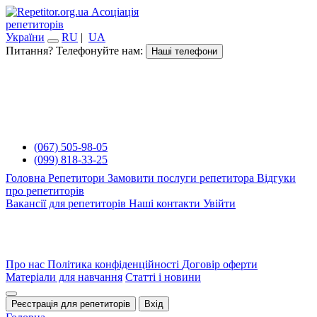
Асоціація
репетиторів
України
RU
|
UA
Питання? Телефонуйте нам:
Наші телефони
(067) 505-98-05
(099) 818-33-25
Головна
Репетитори
Замовити послуги репетитора
Відгуки
про репетиторів
Вакансії для репетиторів
Наші контакти
Увійти
Про нас
Політика конфіденційності
Договір оферти
Матеріали для навчання
Статті і новини
Реєстрація для репетиторів
Вхід