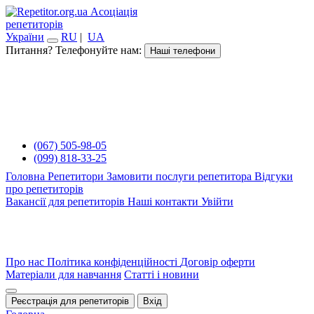
Асоціація
репетиторів
України
RU
|
UA
Питання? Телефонуйте нам:
Наші телефони
(067) 505-98-05
(099) 818-33-25
Головна
Репетитори
Замовити послуги репетитора
Відгуки
про репетиторів
Вакансії для репетиторів
Наші контакти
Увійти
Про нас
Політика конфіденційності
Договір оферти
Матеріали для навчання
Статті і новини
Реєстрація для репетиторів
Вхід