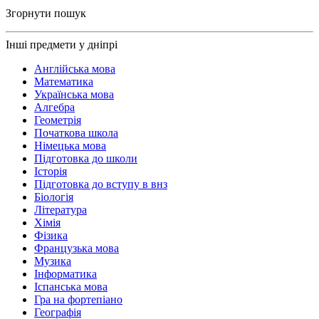
Згорнути пошук
Інші предмети у дніпрі
Англійська мова
Математика
Українська мова
Алгебра
Геометрія
Початкова школа
Німецька мова
Підготовка до школи
Історія
Підготовка до вступу в внз
Біологія
Література
Хімія
Фізика
Французька мова
Музика
Інформатика
Іспанська мова
Гра на фортепіано
Географія