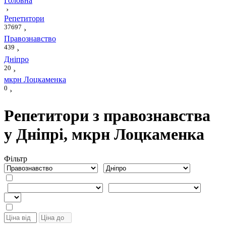
Головна
›
Репетитори
37697
›
Правознавство
439
›
Дніпро
20
›
мкрн Лоцкаменка
0
›
Репетитори з правознавства
у Дніпрі, мкрн Лоцкаменка
Фiльтр