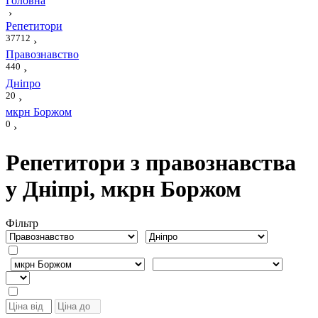
Головна
›
Репетитори
37712
›
Правознавство
440
›
Дніпро
20
›
мкрн Боржом
0
›
Репетитори з правознавства
у Дніпрі, мкрн Боржом
Фiльтр