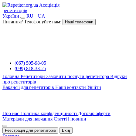
Асоціація
репетиторів
України
RU
|
UA
Питання? Телефонуйте нам:
Наші телефони
(067) 505-98-05
(099) 818-33-25
Головна
Репетитори
Замовити послуги репетитора
Відгуки
про репетиторів
Вакансії для репетиторів
Наші контакти
Увійти
Про нас
Політика конфіденційності
Договір оферти
Матеріали для навчання
Статті і новини
Реєстрація для репетиторів
Вхід