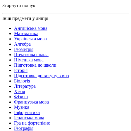
Згорнути пошук
Інші предмети у дніпрі
Англійська мова
Математика
Українська мова
Алгебра
Геометрія
Початкова школа
Німецька мова
Підготовка до школи
Історія
Підготовка до вступу в внз
Біологія
Література
Хімія
Фізика
Французька мова
Музика
Інформатика
Іспанська мова
Гра на фортепіано
Географія