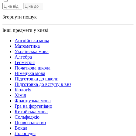
Згорнути пошук
Інші предмети у києві
Англійська мова
Математика
Українська мова
Алгебра
Геометрія
Початкова школа
Німецька мова
Підготовка до школи
Підготовка до вступу в внз
Біологія
Хімія
Французька мова
Гра на фортепіано
Китайська мова
Сольфеджіо
Правознавство
Вокал
Логопедія