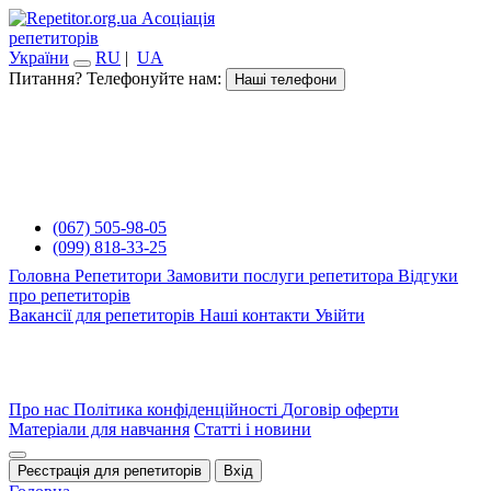
Асоціація
репетиторів
України
RU
|
UA
Питання? Телефонуйте нам:
Наші телефони
(067) 505-98-05
(099) 818-33-25
Головна
Репетитори
Замовити послуги репетитора
Відгуки
про репетиторів
Вакансії для репетиторів
Наші контакти
Увійти
Про нас
Політика конфіденційності
Договір оферти
Матеріали для навчання
Статті і новини
Реєстрація для репетиторів
Вхід