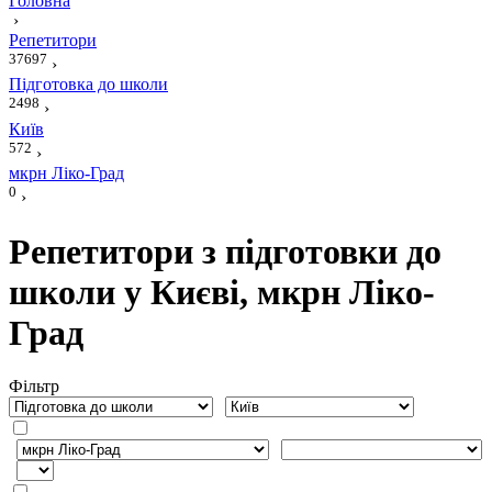
Головна
›
Репетитори
37697
›
Підготовка до школи
2498
›
Київ
572
›
мкрн Ліко-Град
0
›
Репетитори з підготовки до
школи у Києві, мкрн Ліко-
Град
Фiльтр