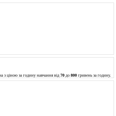
ча з ціною за годину навчання від
70
до
800
гривень за годину.