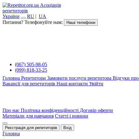
Асоціація
репетиторів
України
RU
|
UA
Питання? Телефонуйте нам:
Наші телефони
(067) 505-98-05
(099) 818-33-25
Головна
Репетитори
Замовити послуги репетитора
Відгуки про
Вакансії для репетиторів
Наші контакти
Увійти
Про нас
Політика конфіденційності
Договір оферти
Матеріали для навчання
Статті і новини
Реєстрація для репетиторів
Вхід
Головна