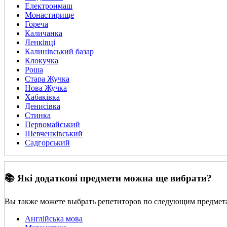
Електронмаш
Монастирище
Гореча
Каличанка
Ленківці
Калинівський базар
Клокучка
Роша
Стара Жучка
Нова Жучка
Хабаківка
Денисівка
Стинка
Первомайський
Шевченківський
Садгорський
📚 Які додаткові предмети можна ще вибрати?
Вы также можете выбрать репетиторов по следующим предмет
Англійська мова