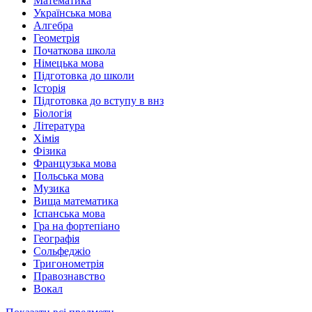
Математика
Українська мова
Алгебра
Геометрія
Початкова школа
Німецька мова
Підготовка до школи
Історія
Підготовка до вступу в внз
Біологія
Література
Хімія
Фізика
Французька мова
Польська мова
Музика
Вища математика
Іспанська мова
Гра на фортепіано
Географія
Сольфеджіо
Тригонометрія
Правознавство
Вокал