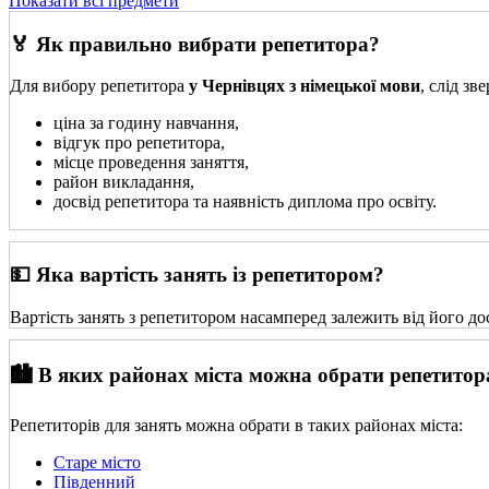
Показати всі предмети
🏅 Як правильно вибрати репетитора?
Для вибору репетитора
у Чернівцях з німецької мови
, слід з
ціна за годину навчання,
відгук про репетитора,
місце проведення заняття,
район викладання,
досвід репетитора та наявність диплома про освіту.
💵 Яка вартість занять із репетитором?
Вартість занять з репетитором насамперед залежить від його до
🏙️ В яких районах міста можна обрати репетитор
Репетиторів для занять можна обрати в таких районах міста:
Старе місто
Південний