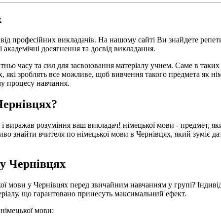
х
від професійних викладачів. На нашому сайті Ви знайдете репет
і академічні досягнення та досвід викладання.
тньо часу та сил для засвоювання матеріалу учнем. Саме в таких
, які зроблять все можливе, щоб вивчення такого предмета як ні
му процесу навчання.
Чернівцях?
 і виражав розуміння ваш викладач! німецької мови - предмет, як
иво знайти вчителя по німецької мови в Чернівцях, який зуміє да
 у Чернівцях
ої мови у Чернівцях перед звичайним навчанням у групі? Індивід
теріалу, що гарантовано принесуть максимальний ефект.
 німецької мови: