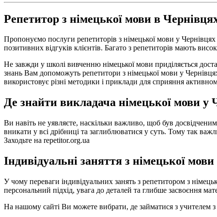
Репетитор з німецької мови в Чернівця
Пропонуємо послуги репетиторів з німецької мови у Чернівцях 
позитивних відгуків клієнтів. Багато з репетиторів мають висок
Не завжди у школі вивченню німецької мови приділяється доста
знань Вам допоможуть репетитори з німецької мови у Чернівцях
використовує різні методики і приклади для сприяння активно
Де знайти викладача німецької мови у 
Ви навіть не уявляєте, наскільки важливо, щоб був досвідченим
вникати у всі дрібниці та заглиблюватися у суть. Тому так важл
Заходьте на repetitor.org.ua
Індивідуальні заняття з німецької мови
У чому переваги індивідуальних занять з репетитором з німецьк
персональний підхід, увага до деталей та глибше засвоєння ма
На нашому сайті Ви можете вибрати, де займатися з учителем з