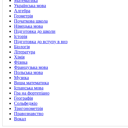
Математика
Українська мова
Алгебра
Геометрія
Початкова школа
Німецька мова
Підготовка до школи
Історія
Підготовка до вступу в внз
Біологія
Література
Хімія
Фізика
Французька мова
Польська мова
Музика
Вища математика
Іспанська мова
Гра на фортепіано
Географія
Сольфеджіо
Тригонометрія
Правознавство
Вокал