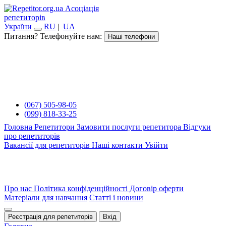
Асоціація
репетиторів
України
RU
|
UA
Питання? Телефонуйте нам:
Наші телефони
(067) 505-98-05
(099) 818-33-25
Головна
Репетитори
Замовити послуги репетитора
Відгуки
про репетиторів
Вакансії для репетиторів
Наші контакти
Увійти
Про нас
Політика конфіденційності
Договір оферти
Матеріали для навчання
Статті і новини
Реєстрація для репетиторів
Вхід