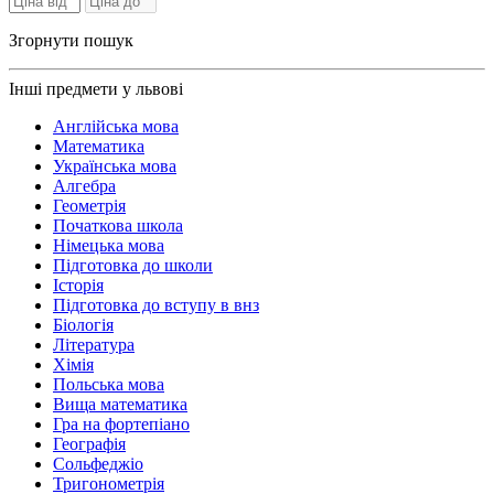
Згорнути пошук
Інші предмети у львові
Англійська мова
Математика
Українська мова
Алгебра
Геометрія
Початкова школа
Німецька мова
Підготовка до школи
Історія
Підготовка до вступу в внз
Біологія
Література
Хімія
Польська мова
Вища математика
Гра на фортепіано
Географія
Сольфеджіо
Тригонометрія