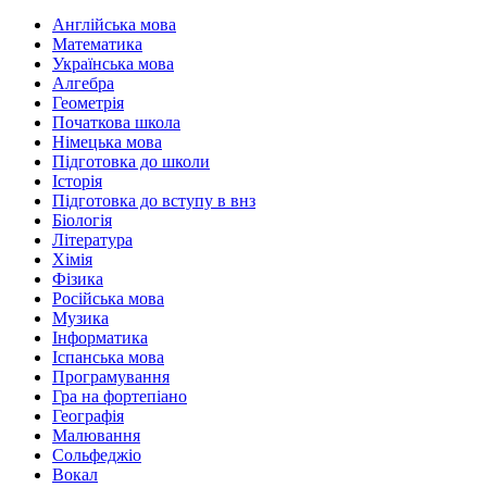
Англійська мова
Математика
Українська мова
Алгебра
Геометрія
Початкова школа
Німецька мова
Підготовка до школи
Історія
Підготовка до вступу в внз
Біологія
Література
Хімія
Фізика
Російська мова
Музика
Інформатика
Іспанська мова
Програмування
Гра на фортепіано
Географія
Малювання
Сольфеджіо
Вокал