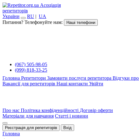
Асоціація
репетиторів
України
RU
|
UA
Питання? Телефонуйте нам:
Наші телефони
(067) 505-98-05
(099) 818-33-25
Головна
Репетитори
Замовити послуги репетитора
Відгуки про
Вакансії для репетиторів
Наші контакти
Увійти
Про нас
Політика конфіденційності
Договір оферти
Матеріали для навчання
Статті і новини
Реєстрація для репетиторів
Вхід
Головна