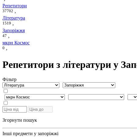
›
Репетитори
37702
›
Література
1519
›
Запоріжжя
47
›
мкрн Космос
0
›
Репетитори з літератури у За
Фiльтр
Згорнути пошук
Інші предмети у запоріжжі