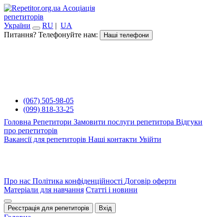
Асоціація
репетиторів
України
RU
|
UA
Питання? Телефонуйте нам:
Наші телефони
(067) 505-98-05
(099) 818-33-25
Головна
Репетитори
Замовити послуги репетитора
Відгуки
про репетиторів
Вакансії для репетиторів
Наші контакти
Увійти
Про нас
Політика конфіденційності
Договір оферти
Матеріали для навчання
Статті і новини
Реєстрація для репетиторів
Вхід