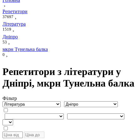
Головна
›
Репетитори
37697
›
Література
1519
›
Дніпро
53
›
мкрн Тунельна балка
0
›
Репетитори з літератури у
Дніпрі, мкрн Тунельна балка
Фiльтр