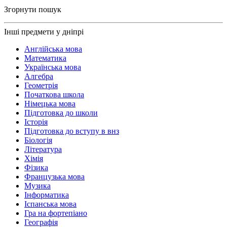
Згорнути пошук
Інші предмети у дніпрі
Англійська мова
Математика
Українська мова
Алгебра
Геометрія
Початкова школа
Німецька мова
Підготовка до школи
Історія
Підготовка до вступу в внз
Біологія
Література
Хімія
Фізика
Французька мова
Музика
Інформатика
Іспанська мова
Гра на фортепіано
Географія