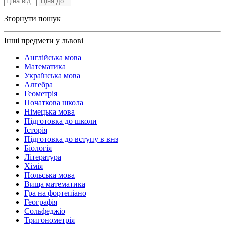
Згорнути пошук
Інші предмети у львові
Англійська мова
Математика
Українська мова
Алгебра
Геометрія
Початкова школа
Німецька мова
Підготовка до школи
Історія
Підготовка до вступу в внз
Біологія
Література
Хімія
Польська мова
Вища математика
Гра на фортепіано
Географія
Сольфеджіо
Тригонометрія