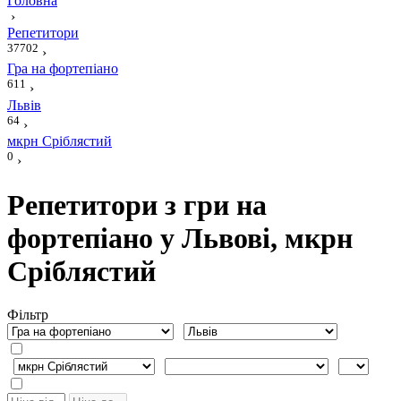
Головна
›
Репетитори
37702
›
Гра на фортепіано
611
›
Львів
64
›
мкрн Сріблястий
0
›
Репетитори з гри на
фортепіано у Львові, мкрн
Сріблястий
Фiльтр