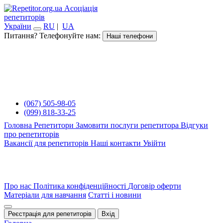
Асоціація
репетиторів
України
RU
|
UA
Питання? Телефонуйте нам:
Наші телефони
(067) 505-98-05
(099) 818-33-25
Головна
Репетитори
Замовити послуги репетитора
Відгуки
про репетиторів
Вакансії для репетиторів
Наші контакти
Увійти
Про нас
Політика конфіденційності
Договір оферти
Матеріали для навчання
Статті і новини
Реєстрація для репетиторів
Вхід