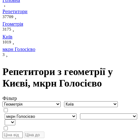
Головна
›
Репетитори
37709
›
Геометрія
3175
›
Київ
1019
›
мкрн Голосієво
3
›
Репетитори з геометрії у
Києві, мкрн Голосієво
Фiльтр