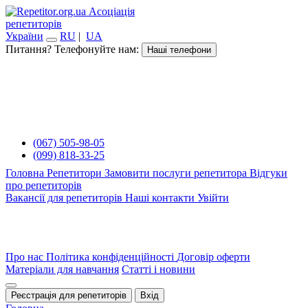
Асоціація
репетиторів
України
RU
|
UA
Питання? Телефонуйте нам:
Наші телефони
(067) 505-98-05
(099) 818-33-25
Головна
Репетитори
Замовити послуги репетитора
Відгуки
про репетиторів
Вакансії для репетиторів
Наші контакти
Увійти
Про нас
Політика конфіденційності
Договір оферти
Матеріали для навчання
Статті і новини
Реєстрація для репетиторів
Вхід