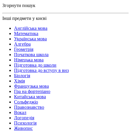
Згорнути пошук
Інші предмети у києві
Англійська мова
Математика
Українська мова
Алгебра
Геометрія
Початкова школа
Німецька мова
Підготовка до школи
Підготовка до вступу в внз
Біологія
Хімія
Французька мова
Гра на фортепіано
Китайська мова
Сольфеджіо
Правознавство
Вокал
Логопедія
Психологія
Живопис