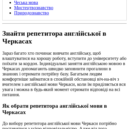
Чеська мова
Мистецтвознавство
Природознавство
Знайти репетитора англійської в
Черкасах
Зараз багато хто починає вивчати англійську, щоб
влаштуватися на хорошу роботу, вступити до університету або
поїхати за кордон. Індивідуальні заняття англійською мовою в
Черкасах допомагають швидко заповнити прогалини в
знаннях і отримати потрібну базу. Багатьом людям
комфортніше займатися в спокійній обстановці віч-на-віч з
вчителем з англійської мови Черкаси, коли їм приділяється вся
увага і можна в будь-який момент отримати відповіді на всі
питання.
Як обрати репетитора англійської мови в
Черкас
ах
До вибору репетитора англійської мови Черкаси потрібно
поставитися з усією відповідальністю. Адже від того,