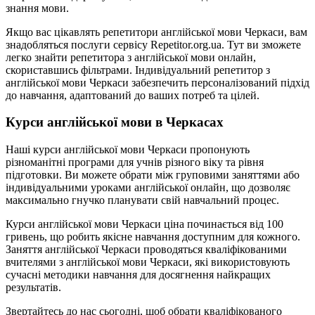
знання мови.
Якщо вас цікавлять репетитори англійської мови Черкаси, вам
знадобляться послуги сервісу Repetitor.org.ua. Тут ви зможете
легко знайти репетитора з англійської мови онлайн,
скориставшись фільтрами. Індивідуальний репетитор з
англійської мови Черкаси забезпечить персоналізований підхід
до навчання, адаптований до ваших потреб та цілей.
Курси англійської мови в Черкасах
Наші курси англійської мови Черкаси пропонують
різноманітні програми для учнів різного віку та рівня
підготовки. Ви можете обрати між груповими заняттями або
індивідуальними уроками англійської онлайн, що дозволяє
максимально гнучко планувати свій навчальний процес.
Курси англійської мови Черкаси ціна починається від 100
гривень, що робить якісне навчання доступним для кожного.
Заняття англійської Черкаси проводяться кваліфікованими
вчителями з англійської мови Черкаси, які використовують
сучасні методики навчання для досягнення найкращих
результатів.
Звертайтесь до нас сьогодні, щоб обрати кваліфікованого