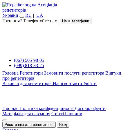
Асоціація
репетиторів
України
RU
|
UA
Питання? Телефонуйте нам:
Наші телефони
(067) 505-98-05
(099) 818-33-25
Головна
Репетитори
Замовити послуги репетитора
Відгуки
про репетиторів
Вакансії для репетиторів
Наші контакти
Увійти
Про нас
Політика конфіденційності
Договір оферти
Матеріали для навчання
Статті і новини
Реєстрація для репетиторів
Вхід