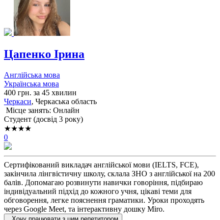
Цапенко Ірина
Англійська мова
Українська мова
400 грн. за 45 хвилин
Черкаси
, Черкаська область
Місце занять: Онлайн
Cтудент (досвід 3 року)
★★★★
0
Сертифікований викладач англійської мови (IELTS, FCE),
закінчила лінгвістичну школу, склала ЗНО з англійської на 200
балів. Допомагаю розвинути навички говоріння, підбираю
індивідуальний підхід до кожного учня, цікаві теми для
обговорення, легке пояснення граматики. Уроки проходять
через Google Meet, та інтерактивну дошку Miro.
Хочу працювати з цим репетитором