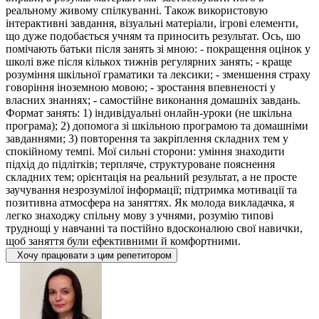
реальному живому спілкуванні. Також використовую
інтерактивні завдання, візуальні матеріали, ігрові елементи,
що дуже подобається учням та приносить результат. Ось, шо
помічають батьки після занять зі мною: - покращення оцінок у
школі вже після кількох тижнів регулярних занять; - кращe
розуміння шкільної граматики та лексики; - зменшення страху
говоріння іноземною мовою; - зростання впевненості у
власних знаннях; - самостійне виконання домашніх завдань.
Формат занять: 1) індивідуальні онлайн-уроки (не шкільна
програма); 2) допомога зі шкільною програмою та домашніми
завданнями; 3) повторення та закріплення складних тем у
спокійному темпі. Мої сильні сторони: уміння знаходити
підхід до підлітків; терпляче, структуроване пояснення
складних тем; орієнтація на реальний результат, а не просте
заучування незрозумілої інформації; підтримка мотивації та
позитивна атмосфера на заняттях. Як молода викладачка, я
легко знаходжу спільну мову з учнями, розумію типові
труднощі у навчанні та постійно вдосконалюю свої навички,
щоб заняття були ефективними й комфортними.
Хочу працювати з цим репетитором