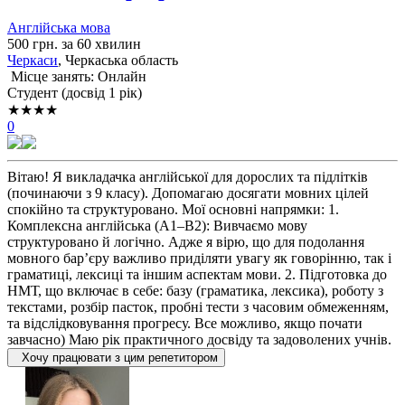
Англійська мова
500 грн. за 60 хвилин
Черкаси
, Черкаська область
Місце занять: Онлайн
Cтудент (досвід 1 рік)
★★★★
0
Вітаю! Я викладачка англійської для дорослих та підлітків
(починаючи з 9 класу). Допомагаю досягати мовних цілей
спокійно та структуровано. Мої основні напрямки: 1.
Комплексна англійська (А1–В2): Вивчаємо мову
структуровано й логічно. Адже я вірю, що для подолання
мовного барʼєру важливо приділяти увагу як говорінню, так і
граматиці, лексиці та іншим аспектам мови. 2. Підготовка до
НМТ, що включає в себе: базу (граматика, лексика), роботу з
текстами, розбір пасток, пробні тести з часовим обмеженням,
та відслідковування прогресу. Все можливо, якщо почати
завчасно) Маю рік практичного досвіду та задоволених учнів.
Хочу працювати з цим репетитором