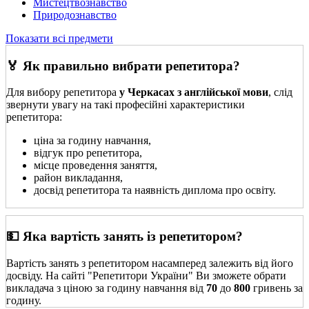
Мистецтвознавство
Природознавство
Показати всі предмети
🏅 Як правильно вибрати репетитора?
Для вибору репетитора
у Черкасах з англійської мови
, слід
звернути увагу на такі професійні характеристики
репетитора:
ціна за годину навчання,
відгук про репетитора,
місце проведення заняття,
район викладання,
досвід репетитора та наявність диплома про освіту.
💵 Яка вартість занять із репетитором?
Вартість занять з репетитором насамперед залежить від його
досвіду. На сайті "Репетитори України" Ви зможете обрати
викладача з ціною за годину навчання від
70
до
800
гривень за
годину.