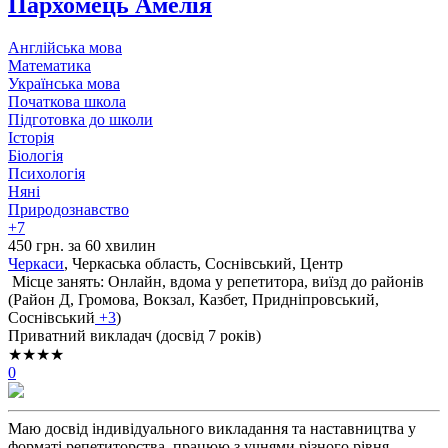
Пархомець Амелія
Англійська мова
Математика
Українська мова
Початкова школа
Підготовка до школи
Історія
Біологія
Психологія
Няні
Природознавство
+7
450 грн. за 60 хвилин
Черкаси
, Черкаська область, Соснівський, Центр
Місце занять: Онлайн, вдома у репетитора, виїзд до районів
(
Район Д,
Громова,
Вокзал,
Казбет,
Придніпровський,
Соснівський
+3
)
Приватний викладач (досвід 7 років)
★★★★
0
Маю досвід індивідуального викладання та наставництва у
форматі репетиторства, працюю з учнями різного рівня