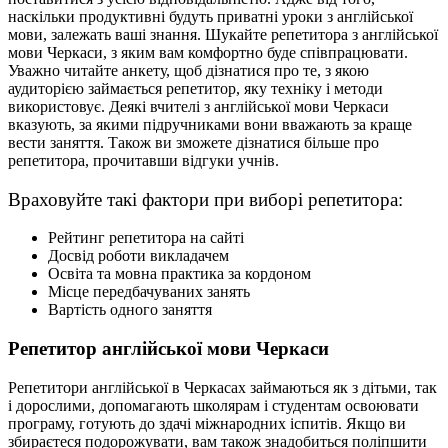
наскільки продуктивні будуть приватні уроки з англійської
мови, залежать ваші знання. Шукайте репетитора з англійської
мови Черкаси, з яким вам комфортно буде співпрацювати.
Уважно читайте анкету, щоб дізнатися про те, з якою
аудиторією займається репетитор, яку техніку і методи
використовує. Деякі вчителі з англійської мови Черкаси
вказують, за якими підручниками вони вважають за краще
вести заняття. Також ви зможете дізнатися більше про
репетитора, прочитавши відгуки учнів.
Враховуйте такі фактори при виборі репетитора:
Рейтинг репетитора на сайті
Досвід роботи викладачем
Освіта та мовна практика за кордоном
Місце передбачуваних занять
Вартість одного заняття
Репетитор англійської мови Черкаси
Репетитори англійської в Черкасах займаються як з дітьми, так
і дорослими, допомагають школярам і студентам освоювати
програму, готують до здачі міжнародних іспитів. Якщо ви
збираєтеся подорожувати, вам також знадобиться поліпшити