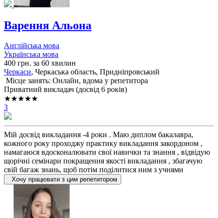
Варення Альона
Англійська мова
Українська мова
400 грн. за 60 хвилин
Черкаси
, Черкаська область, Придніпровський
Місце занять: Онлайн, вдома у репетитора
Приватний викладач (досвід 6 років)
★★★★★
3
Мій досвід викладання -4 роки . Маю диплом бакалавра,
кожного року проходжу практику викладання закордоном ,
намагаюся вдосконалювати свої навички та знання , відвідую
щорічні семінари покращення якості викладання , збагачую
свій багаж знань, щоб потім поділитися ним з учнями
Хочу працювати з цим репетитором