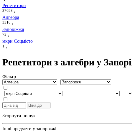
›
Репетитори
37698
›
Алгебра
3310
›
Запоріжжя
73
›
мкрн Соцмісто
1
›
Репетитори з алгебри у Запор
Фiльтр
Згорнути пошук
Інші предмети у запоріжжі