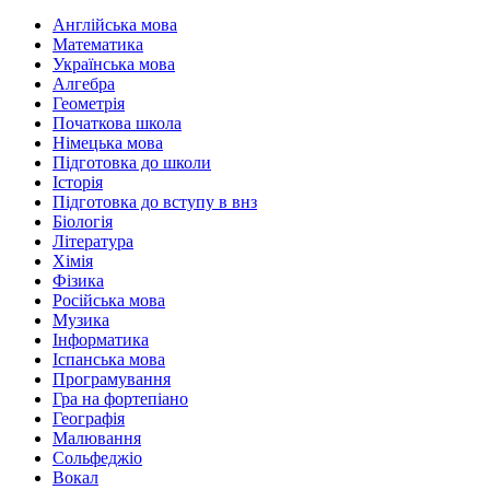
Англійська мова
Математика
Українська мова
Алгебра
Геометрія
Початкова школа
Німецька мова
Підготовка до школи
Історія
Підготовка до вступу в внз
Біологія
Література
Хімія
Фізика
Російська мова
Музика
Інформатика
Іспанська мова
Програмування
Гра на фортепіано
Географія
Малювання
Сольфеджіо
Вокал