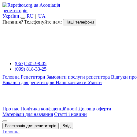
Асоціація
репетиторів
України
RU
|
UA
Питання? Телефонуйте нам:
Наші телефони
(067) 505-98-05
(099) 818-33-25
Головна
Репетитори
Замовити послуги репетитора
Відгуки про
Вакансії для репетиторів
Наші контакти
Увійти
Про нас
Політика конфіденційності
Договір оферти
Матеріали для навчання
Статті і новини
Реєстрація для репетиторів
Вхід
Головна