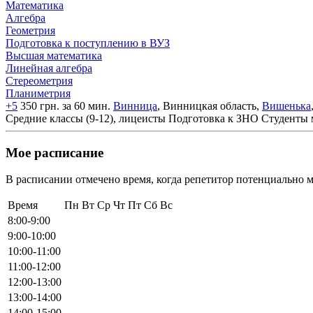
Математика
Алгебра
Геометрия
Подготовка к поступлению в ВУЗ
Высшая математика
Линейная алгебра
Стереометрия
Планиметрия
+5
350 грн. за 60 мин.
Винница
, Винницкая область,
Вишенька
Средние классы (9-12), лицеисты
Подготовка к ЗНО
Студенты 
Мое расписание
В расписании отмечено время, когда репетитор потенциально м
Время
Пн
Вт
Ср
Чт
Пт
Сб
Вс
8:00-9:00
9:00-10:00
10:00-11:00
11:00-12:00
12:00-13:00
13:00-14:00
14:00-15:00