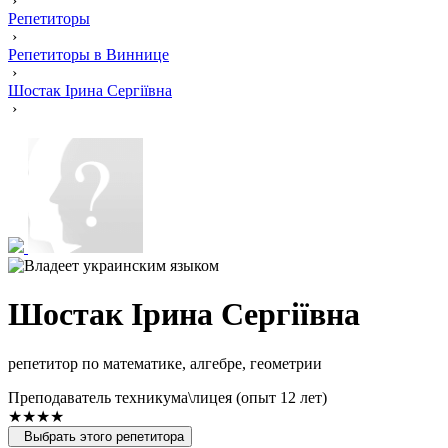
›
Репетиторы
›
Репетиторы в Виннице
›
Шостак Ірина Сергіївна
›
Шостак Ірина Сергіївна
репетитор по математике, алгебре, геометрии
Преподаватель техникума\лицея (опыт 12 лет)
★★★★
Выбрать этого репетитора