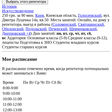
Выбрать этого репетитора
История
Искусствоведение
250 грн. за 90 мин.
Киев
, Киевская область,
Голосеевский
, вул.
Дмитра Луценка 14а, кв.50
Места занятий: Онлайн, на дому у
репетитора, выезд в районы (
Соломенский
,
Святошинский
,
Оболонский
,
Подольский
,
Печерский
,
Шевченковский
,
Днепровский
+4
)
Дни занятий:
пн, вт, ср, чт, пт, сб,
вс
Аудитория
Основные классы (5-9)
Средние классы (9-12),
лицеисты
Подготовка к ЗНО
Студенты младших курсов
Студенты старших курсов
Мое расписание
В расписании отмечено время, когда репетитор потенциально
может заниматься с Вами:
Время
Пн
Вт
Ср
Чт
Пт
Сб
Вс
8:00-9:00
9:00-10:00
10:00-11:00
11:00-12:00
12:00-13:00