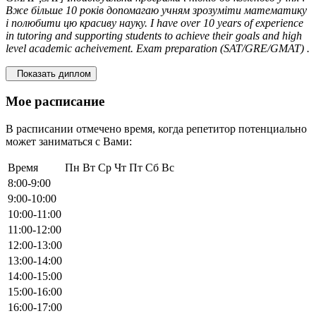
Вже більше 10 років допомагаю учням зрозуміти математику
і полюбити цю красиву науку. I have over 10 years of experience
in tutoring and supporting students to achieve their goals and high
level academic acheivement. Exam preparation (SAT/GRE/GMAT) .
Показать диплом
Мое расписание
В расписании отмечено время, когда репетитор потенциально
может заниматься с Вами:
Время
Пн
Вт
Ср
Чт
Пт
Сб
Вс
8:00-9:00
9:00-10:00
10:00-11:00
11:00-12:00
12:00-13:00
13:00-14:00
14:00-15:00
15:00-16:00
16:00-17:00