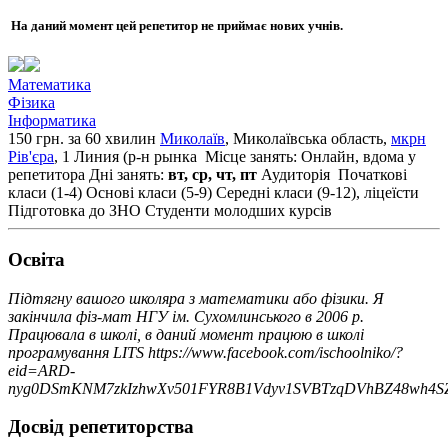
На даний момент цей репетитор не приймає нових учнів.
Математика
Фізика
Інформатика
150 грн. за 60 хвилин
Миколаїв
, Миколаївська область,
мкрн
Рів'єра
, 1 Линия (р-н рынка
Місце занять: Онлайн, вдома у
репетитора
Дні занять:
вт, ср, чт, пт
Аудиторія
Початкові
класи (1-4)
Основі класи (5-9)
Середні класи (9-12), ліцеїсти
Підготовка до ЗНО
Студенти молодших курсів
Освiта
Підтягну вашого школяра з математики або фізики. Я
закінчила фіз-мат НГУ ім. Сухомлинського в 2006 р.
Працювала в школі, в даний момент працюю в школі
програмування LITS https://www.facebook.com/ischoolniko/?
eid=ARD-
nyg0DSmKNM7zkIzhwXv501FYR8B1Vdyv1SVBTzqDVhBZ48wh4
Досвід репетиторства