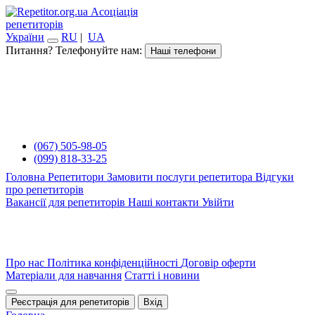
Асоціація
репетиторів
України
RU
|
UA
Питання? Телефонуйте нам:
Наші телефони
(067) 505-98-05
(099) 818-33-25
Головна
Репетитори
Замовити послуги репетитора
Відгуки
про репетиторів
Вакансії для репетиторів
Наші контакти
Увійти
Про нас
Політика конфіденційності
Договір оферти
Матеріали для навчання
Статті і новини
Реєстрація для репетиторів
Вхід