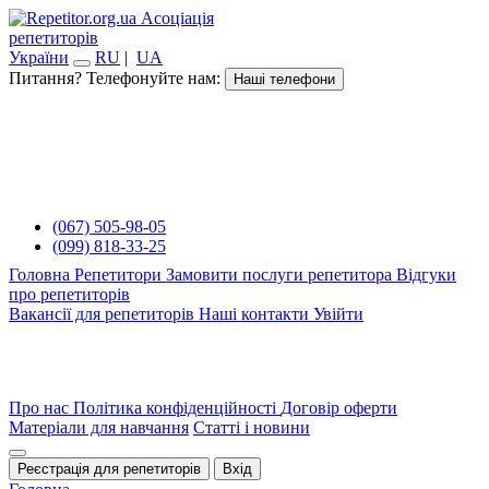
Асоціація
репетиторів
України
RU
|
UA
Питання? Телефонуйте нам:
Наші телефони
(067) 505-98-05
(099) 818-33-25
Головна
Репетитори
Замовити послуги репетитора
Відгуки
про репетиторів
Вакансії для репетиторів
Наші контакти
Увійти
Про нас
Політика конфіденційності
Договір оферти
Матеріали для навчання
Статті і новини
Реєстрація для репетиторів
Вхід