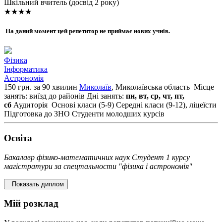
Шкільний вчитель (досвід 2 року)
★★★★
На даний момент цей репетитор не приймає нових учнів.
Фізика
Інформатика
Астрономія
150 грн. за 90 хвилин
Миколаїв
, Миколаївська область
Місце
занять: виїзд до районів
Дні занять:
пн, вт, ср, чт, пт,
сб
Аудиторія
Основі класи (5-9)
Середні класи (9-12), ліцеїсти
Підготовка до ЗНО
Студенти молодших курсів
Освiта
Бакалавр фізико-математичних наук Студент 1 курсу
магістратури за спецтальности "фізика і астрономія"
Показать диплом
Мій розклад