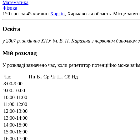
Математика
Фізика
150 грн. за 45 хвилин
Харків
, Харьківська область
Місце занять
Освiта
у 2007 р. закінчив ХНУ ім. В. Н. Каразіна з червоним диполмом з
Мій розклад
У розкладі зазначено час, коли репетитор потенційно може займ
Час
Пн
Вт
Ср
Чт
Пт
Сб
Нд
8:00-9:00
9:00-10:00
10:00-11:00
11:00-12:00
12:00-13:00
13:00-14:00
14:00-15:00
15:00-16:00
16:00-17:00