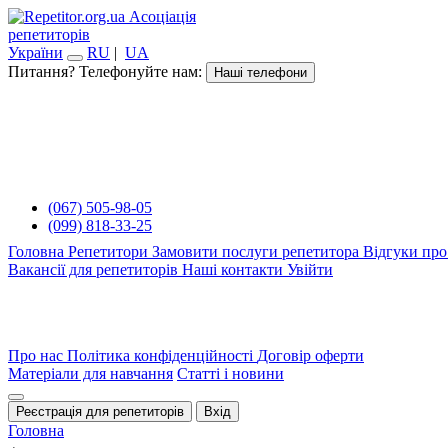
Асоціація
репетиторів
України
RU
|
UA
Питання? Телефонуйте нам:
Наші телефони
(067) 505-98-05
(099) 818-33-25
Головна
Репетитори
Замовити послуги репетитора
Відгуки про
Вакансії для репетиторів
Наші контакти
Увійти
Про нас
Політика конфіденційності
Договір оферти
Матеріали для навчання
Статті і новини
Реєстрація для репетиторів
Вхід
Головна