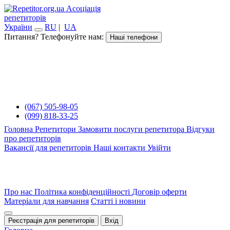
Асоціація
репетиторів
України
RU
|
UA
Питання? Телефонуйте нам:
Наші телефони
(067) 505-98-05
(099) 818-33-25
Головна
Репетитори
Замовити послуги репетитора
Відгуки
про репетиторів
Вакансії для репетиторів
Наші контакти
Увійти
Про нас
Політика конфіденційності
Договір оферти
Матеріали для навчання
Статті і новини
Реєстрація для репетиторів
Вхід