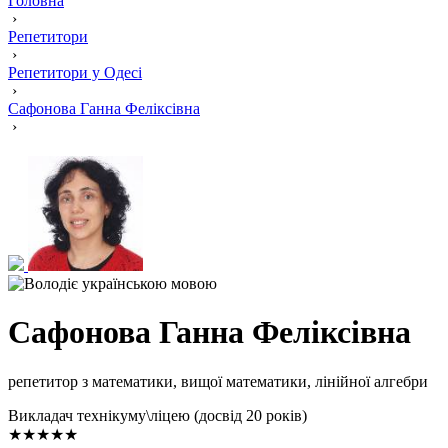
Головна
›
Репетитори
›
Репетитори у Одесі
›
Сафонова Ганна Феліксівна
›
Сафонова Ганна Феліксівна
репетитор з математики, вищої математики, лінійної алгебри
Викладач технікуму\ліцею (досвід 20 років)
★★★★★