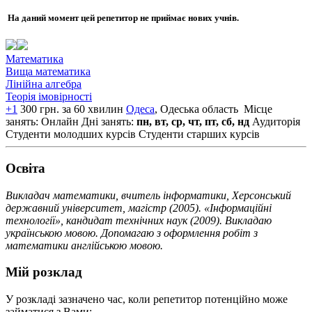
На даний момент цей репетитор не приймає нових учнів.
Математика
Вища математика
Лінійна алгебра
Теорія імовірності
+1
300 грн. за 60 хвилин
Одеса
, Одеська область
Місце
занять: Онлайн
Дні занять:
пн, вт, ср, чт, пт, сб, нд
Аудиторія
Студенти молодших курсів
Студенти старших курсів
Освiта
Викладач математики, вчитель інформатики, Херсонський
державний університет, магістр (2005). «Інформаційні
технології», кандидат технічних наук (2009). Викладаю
українською мовою. Допомагаю з оформлення робіт з
математики англійською мовою.
Мій розклад
У розкладі зазначено час, коли репетитор потенційно може
займатися з Вами: