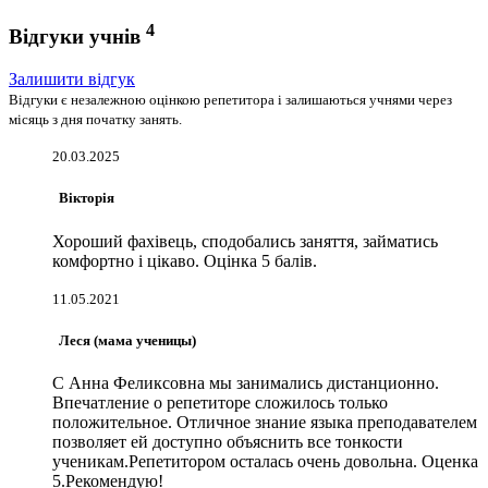
4
Відгуки учнів
Залишити відгук
Відгуки є незалежною оцінкою репетитора і залишаються учнями через
місяць з дня початку занять.
20.03.2025
Вікторія
Хороший фахівець, сподобались заняття, займатись
комфортно і цікаво. Оцінка 5 балів.
11.05.2021
Леся (мама ученицы)
С Анна Феликсовна мы занимались дистанционно.
Впечатление о репетиторе сложилось только
положительное. Отличное знание языка преподавателем
позволяет ей доступно объяснить все тонкости
ученикам.Репетитором осталась очень довольна. Оценка
5.Рекомендую!