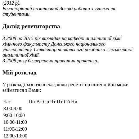
(2012 р).
Багаторічний позитивний досвід роботи з учнями та
студентами.
Досвід репетиторства
З 2008 по 2015 рік викладав на кафедрі аналітичної хімії
хімічного факультету Донецького національного
університету. Співавтор навчального посібника з екологічної
аналітичної хімії.
З 2008 року безперервна приватна практика.
Мій розклад
У розкладі зазначено час, коли репетитор потенційно може
займатися з Вами:
Час
Пн
Вт
Ср
Чт
Пт
Сб
Нд
8:00-9:00
9:00-10:00
10:00-11:00
11:00-12:00
12:00-13:00