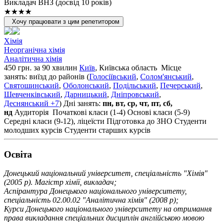
Викладач ВНЗ (досвід 10 років)
★★★★
Хочу працювати з цим репетитором
Хімія
Неорганічна хімія
Аналітична хімія
450 грн. за 90 хвилин
Київ
, Київська область
Місце
занять: виїзд до районів (
Голосіївський
,
Солом'янський
,
Святошинський
,
Оболонський
,
Подільський
,
Печерський
,
Шевченківський
,
Дарницький
,
Дніпровський
,
Деснянський
+7
)
Дні занять:
пн, вт, ср, чт, пт, сб,
нд
Аудиторія
Початкові класи (1-4)
Основі класи (5-9)
Середні класи (9-12), ліцеїсти
Підготовка до ЗНО
Студенти
молодших курсів
Студенти старших курсів
Освiта
Донецький національний університет, спеціальність "Хімія"
(2005 р). Магістр хімії, викладач;
Аспірантура Донецького національного університету,
спеціальність 02.00.02 "Аналітична хімія" (2008 р);
Курси Донецького національного університету на отримання
права викладання спеціальних дисциплін англійською мовою