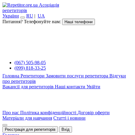
Асоціація
репетиторів
України
RU
|
UA
Питання? Телефонуйте нам:
Наші телефони
(067) 505-98-05
(099) 818-33-25
Головна
Репетитори
Замовити послуги репетитора
Відгуки
про репетиторів
Вакансії для репетиторів
Наші контакти
Увійти
Про нас
Політика конфіденційності
Договір оферти
Матеріали для навчання
Статті і новини
Реєстрація для репетиторів
Вхід