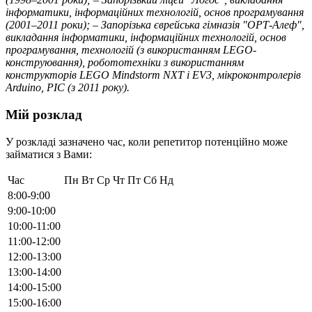
інформатики, інформаційних технологій, основ програмування
(2001–2011 роки); – Запорізька єврейська гімназія "ОРТ-Алеф",
викладання інформатики, інформаційних технологій, основ
програмування, технологій (з використанням LEGO-
конструювання), робототехніки з використанням
конструкторів LEGO Mindstorm NXT і EV3, мікроконтролерів
Arduino, PIC (з 2011 року).
Мій розклад
У розкладі зазначено час, коли репетитор потенційно може
займатися з Вами:
Час
Пн
Вт
Ср
Чт
Пт
Сб
Нд
8:00-9:00
9:00-10:00
10:00-11:00
11:00-12:00
12:00-13:00
13:00-14:00
14:00-15:00
15:00-16:00