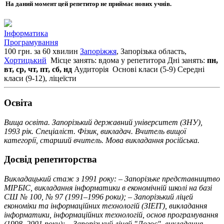
На даний момент цей репетитор не приймає нових учнів.
Інформатика
Програмування
100 грн. за 60 хвилин
Запоріжжя
, Запорізька область,
Хортицький
Місце занять: вдома у репетитора
Дні занять:
пн,
вт, ср, чт, пт, сб, нд
Аудиторія
Основі класи (5-9)
Середні
класи (9-12), ліцеїсти
Освiта
Вища освіта. Запорізький державний університет (ЗНУ),
1993 рік. Спеціаліст. Фізик, викладач. Вчитель вищої
категорії, старший вчитель. Мова викладання російська.
Досвід репетиторства
Викладацький стаж з 1991 року: – Запорізьке представництво
МІРБІС, викладання інформатики в економічній школі на базі
СШ № 100, № 97 (1991–1996 роки); – Запорізький ліцей
економіки та інформаційних технологій (ЗІЕІТ), викладання
інформатики, інформаційних технологій, основ програмування
(1998–2001 роки); – Запорізький ліцей "Логос", викладання