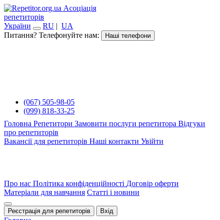
Асоціація
репетиторів
України
RU
|
UA
Питання? Телефонуйте нам:
Наші телефони
(067) 505-98-05
(099) 818-33-25
Головна
Репетитори
Замовити послуги репетитора
Відгуки
про репетиторів
Вакансії для репетиторів
Наші контакти
Увійти
Про нас
Політика конфіденційності
Договір оферти
Матеріали для навчання
Статті і новини
Реєстрація для репетиторів
Вхід