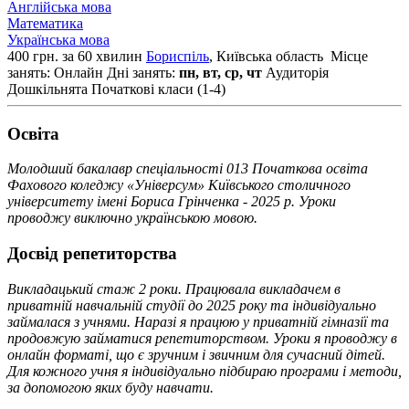
Англійська мова
Математика
Українська мова
400 грн. за 60 хвилин
Бориспіль
, Київська область
Місце
занять: Онлайн
Дні занять:
пн, вт, ср, чт
Аудиторія
Дошкільнята
Початкові класи (1-4)
Освiта
Молодший бакалавр спеціальності 013 Початкова освіта
Фахового коледжу «Універсум» Київського столичного
університету імені Бориса Грінченка - 2025 р. Уроки
проводжу виключно українською мовою.
Досвід репетиторства
Викладацький стаж 2 роки. Працювала викладачем в
приватній навчальній студії до 2025 року та індивідуально
займалася з учнями. Наразі я працюю у приватній гімназії та
продовжую займатися репетиторством. Уроки я проводжу в
онлайн форматі, що є зручним і звичним для сучасний дітей.
Для кожного учня я індивідуально підбираю програми і методи,
за допомогою яких буду навчати.