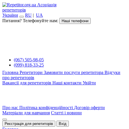
Асоціація
репетиторів
України
RU
|
UA
Питання? Телефонуйте нам:
Наші телефони
(067) 505-98-05
(099) 818-33-25
Головна
Репетитори
Замовити послуги репетитора
Відгуки
про репетиторів
Вакансії для репетиторів
Наші контакти
Увійти
Про нас
Політика конфіденційності
Договір оферти
Матеріали для навчання
Статті і новини
Реєстрація для репетиторів
Вхід