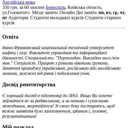
Англійська мова
350 грн. за 60 хвилин
Бориспіль
, Київська область,
ул.Головатого
Місце занять: Онлайн
Дні занять:
пн, вт, ср, чт,
пт
Аудиторія
Студенти молодших курсів
Студенти старших
курсів
Освiта
Івано-Франківський національний технічний університет
нафти і газу. Факльтет управління та інформаційної
діяльності. Спеціальність: "Перекладач. Викладач англ./нім
мов." Спеціаліст. Працюю з різними віковими групами.
Заняття проводжу українською, російською або англійською
мовами, залежно від рівня і побажання учня.
Досвід репетиторства
Є хороший досвід в підготовці до ЗНО. Якщо Ви хочете
займатися не за радянськими, а за новими і сучасними
методикам, звертайтеся! Зі свого боку постараюсь, щоб
кожне заняття було захоплюючим, цікавим і, головне,
результативним!
Мій розклад