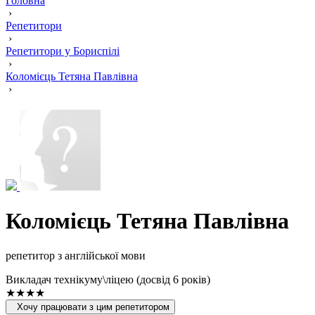
Головна
›
Репетитори
›
Репетитори у Бориспілі
›
Коломієць Тетяна Павлівна
›
Коломієць Тетяна Павлівна
репетитор з англійської мови
Викладач технікуму\ліцею (досвід 6 років)
★★★★
Хочу працювати з цим репетитором