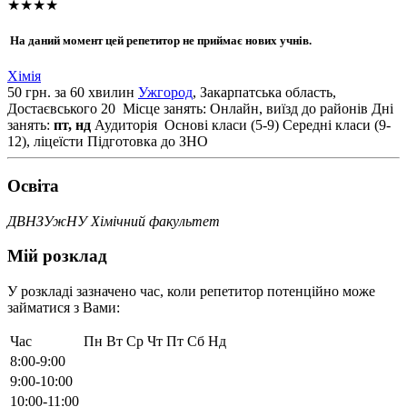
★★★★
На даний момент цей репетитор не приймає нових учнів.
Хімія
50 грн. за 60 хвилин
Ужгород
, Закарпатська область,
Достаєвського 20
Місце занять: Онлайн, виїзд до районів
Дні
занять:
пт, нд
Аудиторія
Основі класи (5-9)
Середні класи (9-
12), ліцеїсти
Підготовка до ЗНО
Освiта
ДВНЗУжНУ Хімічний факультет
Мій розклад
У розкладі зазначено час, коли репетитор потенційно може
займатися з Вами:
Час
Пн
Вт
Ср
Чт
Пт
Сб
Нд
8:00-9:00
9:00-10:00
10:00-11:00