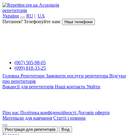
Асоціація
репетиторів
України
RU
|
UA
Питання? Телефонуйте нам:
Наші телефони
(067) 505-98-05
(099) 818-33-25
Головна
Репетитори
Замовити послуги репетитора
Відгуки
про репетиторів
Вакансії для репетиторів
Наші контакти
Увійти
Про нас
Політика конфіденційності
Договір оферти
Матеріали для навчання
Статті і новини
Реєстрація для репетиторів
Вхід