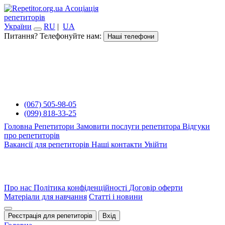
Асоціація
репетиторів
України
RU
|
UA
Питання? Телефонуйте нам:
Наші телефони
(067) 505-98-05
(099) 818-33-25
Головна
Репетитори
Замовити послуги репетитора
Відгуки
про репетиторів
Вакансії для репетиторів
Наші контакти
Увійти
Про нас
Політика конфіденційності
Договір оферти
Матеріали для навчання
Статті і новини
Реєстрація для репетиторів
Вхід