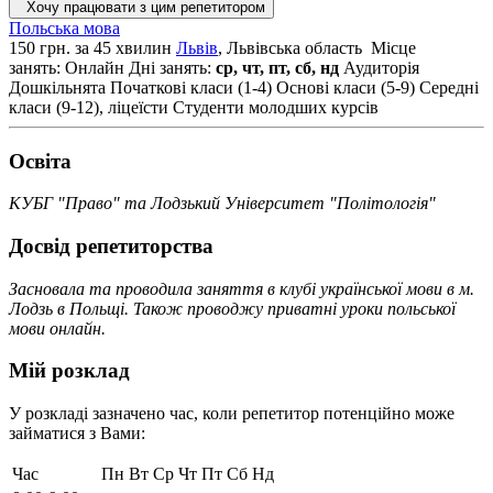
Хочу працювати з цим репетитором
Польська мова
150 грн. за 45 хвилин
Львів
, Львiвська область
Місце
занять: Онлайн
Дні занять:
ср, чт, пт, сб, нд
Аудиторія
Дошкільнята
Початкові класи (1-4)
Основі класи (5-9)
Середні
класи (9-12), ліцеїсти
Студенти молодших курсів
Освiта
КУБГ "Право" та Лодзький Університет "Політологія"
Досвід репетиторства
Засновала та проводила заняття в клубі української мови в м.
Лодзь в Польщі. Також проводжу приватні уроки польської
мови онлайн.
Мій розклад
У розкладі зазначено час, коли репетитор потенційно може
займатися з Вами:
Час
Пн
Вт
Ср
Чт
Пт
Сб
Нд