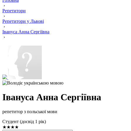
Головна
›
Репетитори
›
Репетитори у Львові
›
Івануса Анна Сергіївна
›
Івануса Анна Сергіївна
репетитор з польської мови
Cтудент (досвід 1 рік)
★★★★