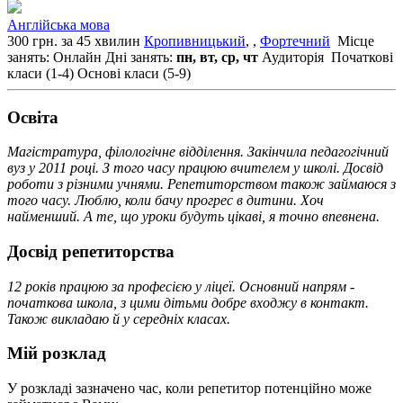
Англійська мова
300 грн. за 45 хвилин
Кропивницький
, ,
Фортечний
Місце
занять: Онлайн
Дні занять:
пн, вт, ср, чт
Аудиторія
Початкові
класи (1-4)
Основі класи (5-9)
Освiта
Магістратура, філологічне відділення. Закінчила педагогічний
вуз у 2011 році. З того часу працюю вчителем у школі. Досвід
роботи з різними учнями. Репетиторством також займаюся з
того часу. Люблю, коли бачу прогрес в дитини. Хоч
найменший. А те, що уроки будуть цікаві, я точно впевнена.
Досвід репетиторства
12 років працюю за професією у ліцеї. Основний напрям -
початкова школа, з цими дітьми добре входжу в контакт.
Також викладаю й у середніх класах.
Мій розклад
У розкладі зазначено час, коли репетитор потенційно може