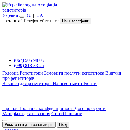
Асоціація
репетиторів
України
RU
|
UA
Питання? Телефонуйте нам:
Наші телефони
(067) 505-98-05
(099) 818-33-25
Головна
Репетитори
Замовити послуги репетитора
Відгуки
про репетиторів
Вакансії для репетиторів
Наші контакти
Увійти
Про нас
Політика конфіденційності
Договір оферти
Матеріали для навчання
Статті і новини
Реєстрація для репетиторів
Вхід